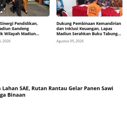
Sinergi Pendidikan,
Dukung Pembinaan Kemandirian
adiun Gandeng
dan Inklusi Keuangan, Lapas
ik Wilayah Madiun
Madiun Serahkan Buku Tabungan
n Program TITL
dan ATM BRI kepada Warga
5, 2026
Agustus 05, 2026
Binaan
a Lahan SAE, Rutan Rantau Gelar Panen Sawi
ga Binaan