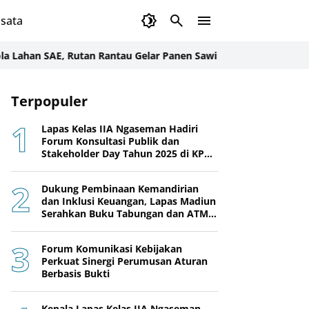
sata
SAE, Rutan Rantau Gelar Panen Sawi Bersama Warga Binaan
Gande
Terpopuler
Lapas Kelas IIA Ngaseman Hadiri
Forum Konsultasi Publik dan
Stakeholder Day Tahun 2025 di KPPN
Cilacap
Dukung Pembinaan Kemandirian
dan Inklusi Keuangan, Lapas Madiun
Serahkan Buku Tabungan dan ATM
BRI kepada Warga Binaan
Forum Komunikasi Kebijakan
Perkuat Sinergi Perumusan Aturan
Berbasis Bukti
Kepala Lapas Kelas IIA Ngaseman