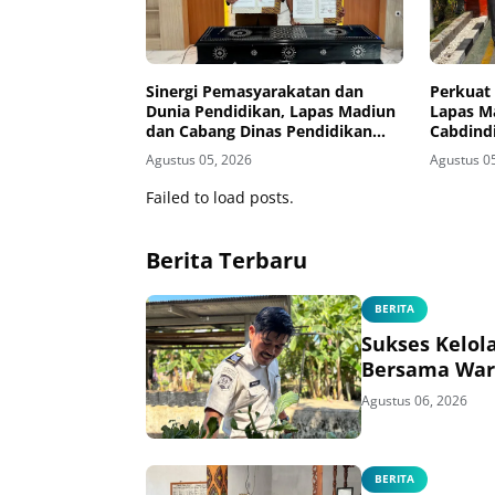
Sinergi Pemasyarakatan dan
Perkuat 
Dunia Pendidikan, Lapas Madiun
Lapas M
dan Cabang Dinas Pendidikan
Cabdind
Wilayah Madiun Jalin Kerja Sama
Hadirka
Agustus 05, 2026
Agustus 0
Pendidikan Vokasi Teknik
Instalasi Tenaga Listrik bagi
Failed to load posts.
Warga Binaan
Berita Terbaru
BERITA
Sukses Kelol
Bersama War
Agustus 06, 2026
BERITA