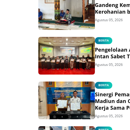
Gandeng Kem
Kerohanian b
Agustus 05, 2026
BERITA
Pengelolaan 
Intan Sabet 
Agustus 05, 2026
BERITA
Sinergi Pema
Madiun dan C
Kerja Sama P
Listrik bagi 
Agustus 05, 2026
BERITA