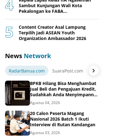
Sambut Kunjungan Wali Kota
Pekalongan ke FABA
Nusakambangan Berdaya
Content Creator Asal Lampung
Terpilih Jadi ASEAN Youth
Organization Ambassador 2026
News
Network
RadarBanua.com
SuaraPost.com
NarasiNews.com
Jej
BPKB Hilang Bisa Menghambat
Jual Beli dan Pengajuan Kredit,
Sudahkah Anda Menyimpannya
di Brankas BPKB?
Agustus 04, 2026
20 Calon Peserta Magang
Nasional 2026 Batch 1 Ikuti
Interview di Rutan Kandangan
Agustus 03, 2026