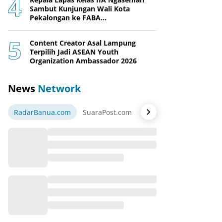
Sambut Kunjungan Wali Kota
Pekalongan ke FABA
Nusakambangan Berdaya
Content Creator Asal Lampung
Terpilih Jadi ASEAN Youth
Organization Ambassador 2026
News
Network
RadarBanua.com
SuaraPost.com
NarasiNews.com
Jej