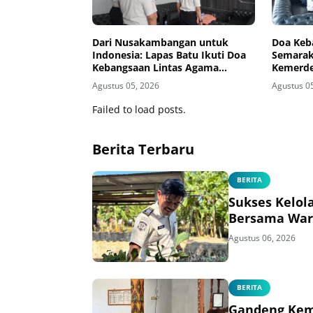
Dari Nusakambangan untuk
Doa Keb
Indonesia: Lapas Batu Ikuti Doa
Semarak
Kebangsaan Lintas Agama
Kemerde
Sambut HUT ke-81 RI
Teguhka
Agustus 05, 2026
Agustus 0
Secara V
Failed to load posts.
Berita Terbaru
BERITA
Sukses Kelol
Bersama War
Agustus 06, 2026
BERITA
Gandeng Kem