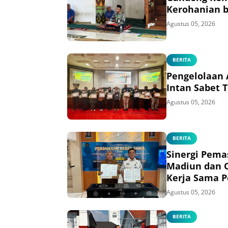
Kerohanian b
Agustus 05, 2026
BERITA
Pengelolaan 
Intan Sabet 
Agustus 05, 2026
BERITA
Sinergi Pema
Madiun dan C
Kerja Sama P
Listrik bagi 
Agustus 05, 2026
BERITA