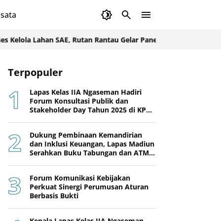
sata
a Lahan SAE, Rutan Rantau Gelar Panen Sawi Bersama Warga Bin
Terpopuler
Lapas Kelas IIA Ngaseman Hadiri
Forum Konsultasi Publik dan
Stakeholder Day Tahun 2025 di KPPN
Cilacap
Dukung Pembinaan Kemandirian
dan Inklusi Keuangan, Lapas Madiun
Serahkan Buku Tabungan dan ATM
BRI kepada Warga Binaan
Forum Komunikasi Kebijakan
Perkuat Sinergi Perumusan Aturan
Berbasis Bukti
Kepala Lapas Kelas IIA Ngaseman