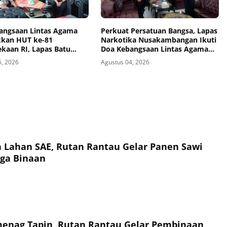
angsaan Lintas Agama
Perkuat Persatuan Bangsa, Lapas
kan HUT ke-81
Narkotika Nusakambangan Ikuti
kaan RI, Lapas Batu
Doa Kebangsaan Lintas Agama
n Semangat Persatuan
dan Kick Off Semarak HUT Ke-81
5, 2026
Agustus 04, 2026
irtual
Kemerdekaan RI
a Lahan SAE, Rutan Rantau Gelar Panen Sawi
ga Binaan
enag Tapin, Rutan Rantau Gelar Pembinaan