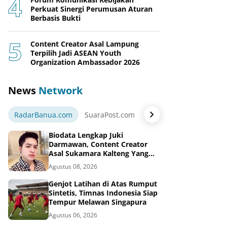
Perkuat Sinergi Perumusan Aturan
Berbasis Bukti
Content Creator Asal Lampung
Terpilih Jadi ASEAN Youth
Organization Ambassador 2026
News
Network
RadarBanua.com
SuaraPost.com
NarasiNews.com
Jej
Biodata Lengkap Juki
Darmawan, Content Creator
Asal Sukamara Kalteng Yang
Sukses Dari Konten Tiktok,
Agustus 08, 2026
Instagram dan Facebook
Genjot Latihan di Atas Rumput
Sintetis, Timnas Indonesia Siap
Tempur Melawan Singapura
Agustus 06, 2026