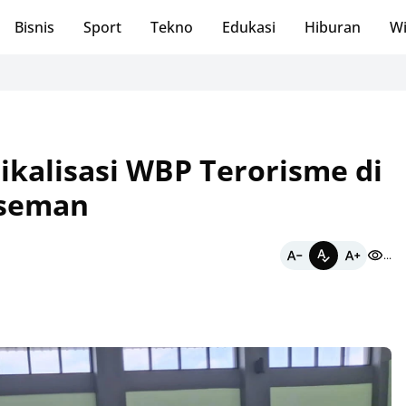
Bisnis
Sport
Tekno
Edukasi
Hiburan
Wi
Lewat J
kalisasi WBP Terorisme di
aseman
...