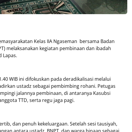
emasyarakatan Kelas IIA Ngaseman bersama Badan
PT) melaksanakan kegiatan pembinaan dan ibadah
d Lapas.
40 WIB ini difokuskan pada deradikalisasi melalui
rkan ustadz sebagai pembimbing rohani. Petugas
mpingi jalannya pembinaan, di antaranya Kasubsi
nggota TTD, serta regu jaga pagi.
tib, dan penuh kekeluargaan. Setelah sesi tausiyah,
tangan antara ustadz, BNPT, dan warga binaan sebagai