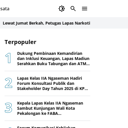
sata
umat Berkah, Petugas Lapas Narkotika Karang Intan Bagikan M
Terpopuler
Dukung Pembinaan Kemandirian
dan Inklusi Keuangan, Lapas Madiun
Serahkan Buku Tabungan dan ATM
BRI kepada Warga Binaan
Lapas Kelas IIA Ngaseman Hadiri
Forum Konsultasi Publik dan
Stakeholder Day Tahun 2025 di KPPN
Cilacap
Kepala Lapas Kelas IIA Ngaseman
Sambut Kunjungan Wali Kota
Pekalongan ke FABA
Nusakambangan Berdaya
Forum Komunikasi Kebijakan