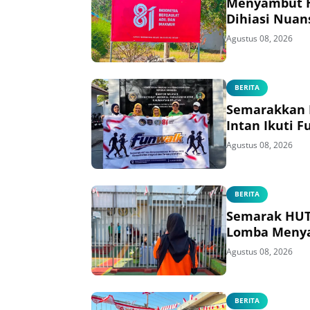
Menyambut HU
Dihiasi Nuan
Agustus 08, 2026
BERITA
Semarakkan H
Intan Ikuti 
Agustus 08, 2026
BERITA
Semarak HUT 
Lomba Menya
Agustus 08, 2026
BERITA