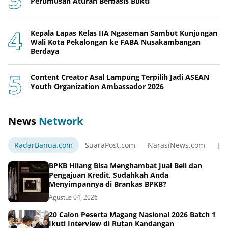
Perumusan Aturan Berbasis Bukti
Kepala Lapas Kelas IIA Ngaseman Sambut Kunjungan
Wali Kota Pekalongan ke FABA Nusakambangan
Berdaya
Content Creator Asal Lampung Terpilih Jadi ASEAN
Youth Organization Ambassador 2026
News
Network
RadarBanua.com
SuaraPost.com
NarasiNews.com
Jej
BPKB Hilang Bisa Menghambat Jual Beli dan
Pengajuan Kredit, Sudahkah Anda
Menyimpannya di Brankas BPKB?
Agustus 04, 2026
20 Calon Peserta Magang Nasional 2026 Batch 1
Ikuti Interview di Rutan Kandangan