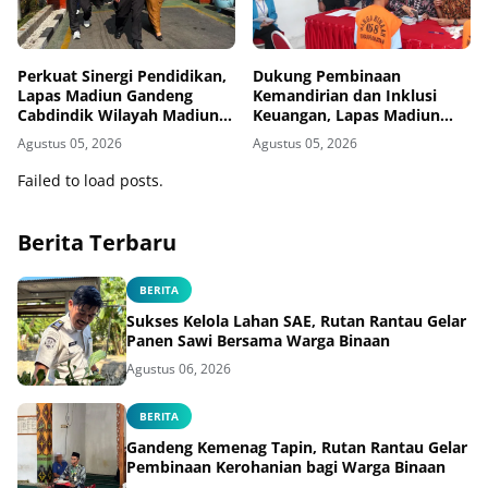
Perkuat Sinergi Pendidikan,
Dukung Pembinaan
Lapas Madiun Gandeng
Kemandirian dan Inklusi
Cabdindik Wilayah Madiun
Keuangan, Lapas Madiun
Hadirkan Program TITL
Serahkan Buku Tabungan
Agustus 05, 2026
Agustus 05, 2026
dan ATM BRI kepada Warga
Binaan
Failed to load posts.
Berita Terbaru
BERITA
Sukses Kelola Lahan SAE, Rutan Rantau Gelar
Panen Sawi Bersama Warga Binaan
Agustus 06, 2026
BERITA
Gandeng Kemenag Tapin, Rutan Rantau Gelar
Pembinaan Kerohanian bagi Warga Binaan