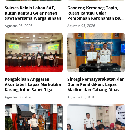
Sukses Kelola Lahan SAE,
Gandeng Kemenag Tapin,
Rutan Rantau Gelar Panen
Rutan Rantau Gelar
Sawi Bersama Warga Binaan
Pembinaan Kerohanian bagi
Warga Binaan
Agustus 06, 2026
Agustus 05, 2026
Pengelolaan Anggaran
Sinergi Pemasyarakatan dan
Akuntabel, Lapas Narkotika
Dunia Pendidikan, Lapas
Karang Intan Sabet Tiga
Madiun dan Cabang Dinas
Penghargaan KPPN
Pendidikan Wilayah Madiun
Agustus 05, 2026
Agustus 05, 2026
Banjarmasin
Jalin Kerja Sama Pendidikan
Vokasi Teknik Instalasi
Tenaga Listrik bagi Warga
Binaan