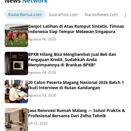
News
Network
RadarBanua.com
SuaraPost.com
NarasiNews.com
Jej
Genjot Latihan di Atas Rumput Sintetis, Timnas
Indonesia Siap Tempur Melawan Singapura
Agustus 06, 2026
BPKB Hilang Bisa Menghambat Jual Beli dan
Pengajuan Kredit, Sudahkah Anda
Menyimpannya di Brankas BPKB?
Agustus 04, 2026
20 Calon Peserta Magang Nasional 2026 Batch 1
Ikuti Interview di Rutan Kandangan
Agustus 03, 2026
Jasa Renovasi Rumah Malang — Solusi Praktis &
Profesional Bersama Dari Zidha Tehnik
Juli 31, 2026