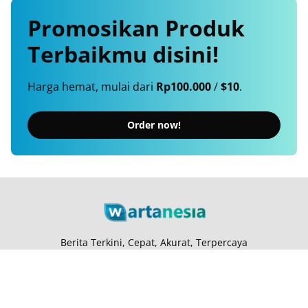
Promosikan
Produk
Terbaikmu
disini!
Harga hemat, mulai dari
Rp100.000
/
$10
.
Order now!
Berita Terkini, Cepat, Akurat, Terpercaya
Tentang Kami
Langganan
Kebijakan Privasi
Kode Etik