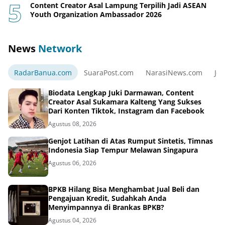
Content Creator Asal Lampung Terpilih Jadi ASEAN
Youth Organization Ambassador 2026
News
Network
RadarBanua.com
SuaraPost.com
NarasiNews.com
Jej
Biodata Lengkap Juki Darmawan, Content
Creator Asal Sukamara Kalteng Yang Sukses
Dari Konten Tiktok, Instagram dan Facebook
Agustus 08, 2026
Genjot Latihan di Atas Rumput Sintetis, Timnas
Indonesia Siap Tempur Melawan Singapura
Agustus 06, 2026
BPKB Hilang Bisa Menghambat Jual Beli dan
Pengajuan Kredit, Sudahkah Anda
Menyimpannya di Brankas BPKB?
Agustus 04, 2026