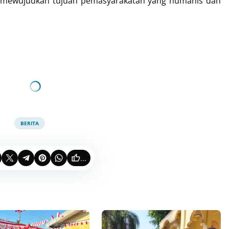
m mewujudkan tujuan pemasyarakatan yang humanis dan
BERITA
...