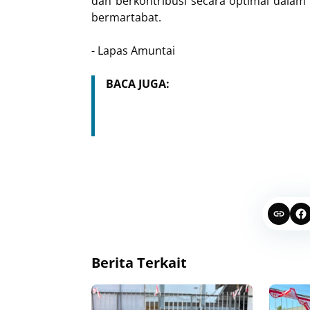
dan berkontribusi secara optimal dala
bermartabat.
- Lapas Amuntai
BACA JUGA:
Berita Terkait