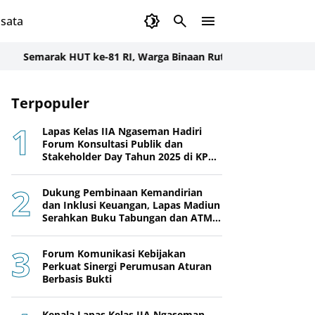
sata
marak HUT ke-81 RI, Warga Binaan Rutan Rantau Ikuti Lomba Me
Terpopuler
Lapas Kelas IIA Ngaseman Hadiri
Forum Konsultasi Publik dan
Stakeholder Day Tahun 2025 di KPPN
Cilacap
Dukung Pembinaan Kemandirian
dan Inklusi Keuangan, Lapas Madiun
Serahkan Buku Tabungan dan ATM
BRI kepada Warga Binaan
Forum Komunikasi Kebijakan
Perkuat Sinergi Perumusan Aturan
Berbasis Bukti
Kepala Lapas Kelas IIA Ngaseman