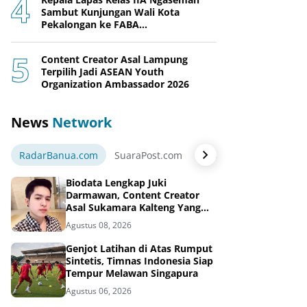
Sambut Kunjungan Wali Kota
Pekalongan ke FABA
Nusakambangan Berdaya
Content Creator Asal Lampung
Terpilih Jadi ASEAN Youth
Organization Ambassador 2026
News
Network
RadarBanua.com
SuaraPost.com
NarasiNews.com
Jej
Biodata Lengkap Juki
Darmawan, Content Creator
Asal Sukamara Kalteng Yang
Sukses Dari Konten Tiktok,
Agustus 08, 2026
Instagram dan Facebook
Genjot Latihan di Atas Rumput
Sintetis, Timnas Indonesia Siap
Tempur Melawan Singapura
Agustus 06, 2026