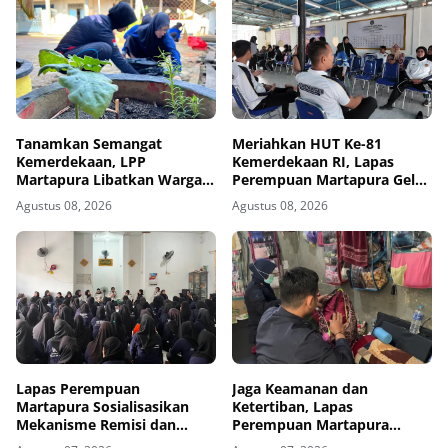
Tanamkan Semangat
Meriahkan HUT Ke-81
Kemerdekaan, LPP
Kemerdekaan RI, Lapas
Martapura Libatkan Warga
Perempuan Martapura Gelar
Binaan dalam Gotong
Porseni Antarpetugas
Agustus 08, 2026
Agustus 08, 2026
Royong
Lapas Perempuan
Jaga Keamanan dan
Martapura Sosialisasikan
Ketertiban, Lapas
Mekanisme Remisi dan
Perempuan Martapura
Integrasi kepada Warga
Intensifkan Razia di Blok