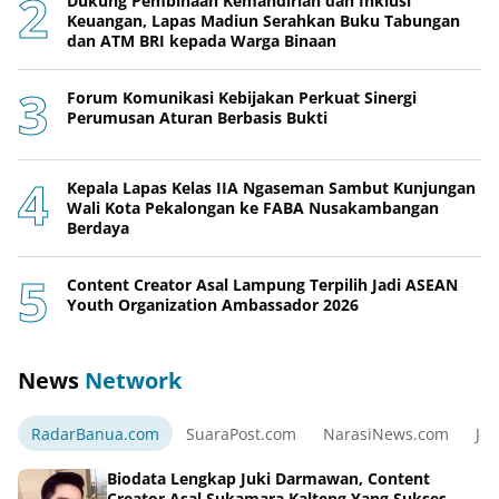
Dukung Pembinaan Kemandirian dan Inklusi
Keuangan, Lapas Madiun Serahkan Buku Tabungan
dan ATM BRI kepada Warga Binaan
Forum Komunikasi Kebijakan Perkuat Sinergi
Perumusan Aturan Berbasis Bukti
Kepala Lapas Kelas IIA Ngaseman Sambut Kunjungan
Wali Kota Pekalongan ke FABA Nusakambangan
Berdaya
Content Creator Asal Lampung Terpilih Jadi ASEAN
Youth Organization Ambassador 2026
News
Network
RadarBanua.com
SuaraPost.com
NarasiNews.com
Jej
Biodata Lengkap Juki Darmawan, Content
Creator Asal Sukamara Kalteng Yang Sukses