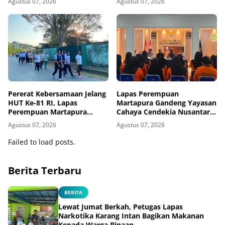
Agustus 07, 2026
Agustus 07, 2026
Binaan
Maximum Security
Pererat Kebersamaan Jelang
Lapas Perempuan
HUT Ke-81 RI, Lapas
Martapura Gandeng Yayasan
Perempuan Martapura
Cahaya Cendekia Nusantara
Meriahkan Fun Walk
Tingkatkan Literasi Hukum
Agustus 07, 2026
Agustus 07, 2026
Bersama Kakanwil
Warga Binaan
Failed to load posts.
Berita Terbaru
BERITA
Lewat Jumat Berkah, Petugas Lapas
Narkotika Karang Intan Bagikan Makanan
Kepada Warga Binaan