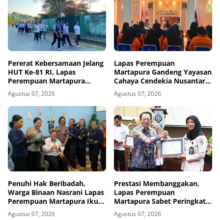
Pererat Kebersamaan Jelang
Lapas Perempuan
HUT Ke-81 RI, Lapas
Martapura Gandeng Yayasan
Perempuan Martapura
Cahaya Cendekia Nusantara
Meriahkan Fun Walk
Tingkatkan Literasi Hukum
Agustus 07, 2026
Agustus 07, 2026
Bersama Kakanwil
Warga Binaan
Penuhi Hak Beribadah,
Prestasi Membanggakan,
Warga Binaan Nasrani Lapas
Lapas Perempuan
Perempuan Martapura Ikuti
Martapura Sabet Peringkat
Kebaktian Rohani
III Kinerja Pelaksanaan
Agustus 07, 2026
Agustus 07, 2026
Anggaran 2025