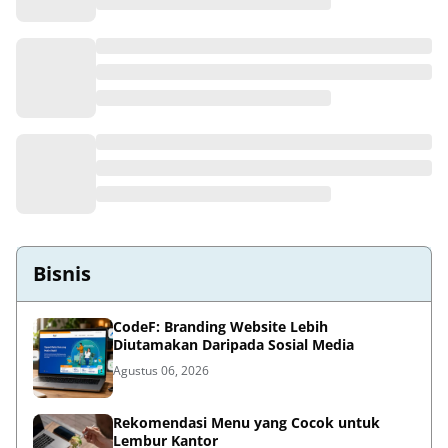
Jasa Renovasi Rumah Malang — Solusi Praktis &
Profesional Bersama Dari Zidha Tehnik
Juli 31, 2026
Prestasi Gemilang Siswa SDIT Al Khair di
Cambridge Competition 2026 HST
Juli 23, 2026
Bisnis
CodeF: Branding Website Lebih
Diutamakan Daripada Sosial Media
Agustus 06, 2026
Rekomendasi Menu yang Cocok untuk
Lembur Kantor