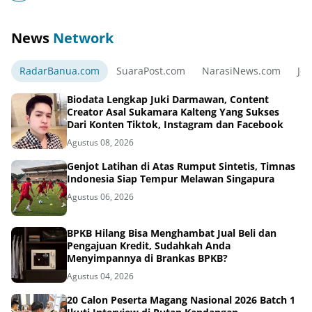
News
Network
RadarBanua.com
SuaraPost.com
NarasiNews.com
Jej
Biodata Lengkap Juki Darmawan, Content
Creator Asal Sukamara Kalteng Yang Sukses
Dari Konten Tiktok, Instagram dan Facebook
Agustus 08, 2026
Genjot Latihan di Atas Rumput Sintetis, Timnas
Indonesia Siap Tempur Melawan Singapura
Agustus 06, 2026
BPKB Hilang Bisa Menghambat Jual Beli dan
Pengajuan Kredit, Sudahkah Anda
Menyimpannya di Brankas BPKB?
Agustus 04, 2026
20 Calon Peserta Magang Nasional 2026 Batch 1