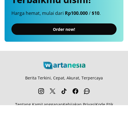
Harga hemat, mulai dari
Rp100.000
/
$10
.
Order now!
Berita Terkini, Cepat, Akurat, Terpercaya
Tentang Kami
Langganan
Kebijakan Privasi
Kode Etik
Info Kerjasama
Karir
© 2026
Wartanesia.com
. All rights reserved.