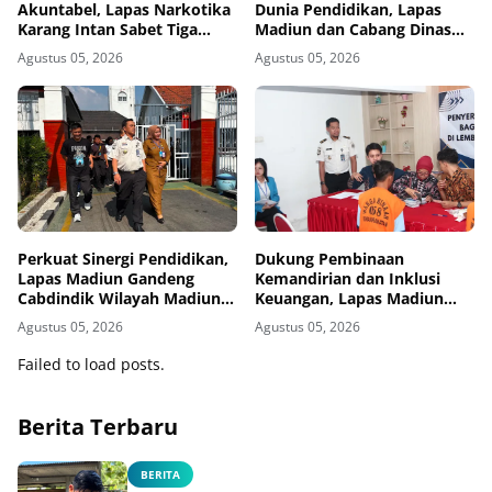
Akuntabel, Lapas Narkotika
Dunia Pendidikan, Lapas
Karang Intan Sabet Tiga
Madiun dan Cabang Dinas
Penghargaan KPPN
Pendidikan Wilayah Madiun
Agustus 05, 2026
Agustus 05, 2026
Banjarmasin
Jalin Kerja Sama Pendidikan
Vokasi Teknik Instalasi
Tenaga Listrik bagi Warga
Binaan
Perkuat Sinergi Pendidikan,
Dukung Pembinaan
Lapas Madiun Gandeng
Kemandirian dan Inklusi
Cabdindik Wilayah Madiun
Keuangan, Lapas Madiun
Hadirkan Program TITL
Serahkan Buku Tabungan
Agustus 05, 2026
Agustus 05, 2026
dan ATM BRI kepada Warga
Binaan
Failed to load posts.
Berita Terbaru
BERITA