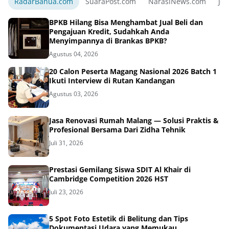
RadarBanua.com
SuaraPost.com
NarasiNews.com
Jej
BPKB Hilang Bisa Menghambat Jual Beli dan
Pengajuan Kredit, Sudahkah Anda
Menyimpannya di Brankas BPKB?
Agustus 04, 2026
20 Calon Peserta Magang Nasional 2026 Batch 1
Ikuti Interview di Rutan Kandangan
Agustus 03, 2026
Jasa Renovasi Rumah Malang — Solusi Praktis &
Profesional Bersama Dari Zidha Tehnik
Juli 31, 2026
Prestasi Gemilang Siswa SDIT Al Khair di
Cambridge Competition 2026 HST
Juli 23, 2026
5 Spot Foto Estetik di Belitung dan Tips
Dokumentasi Udara yang Memukau