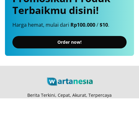
Terbaikmu
disini!
Harga hemat, mulai dari
Rp100.000
/
$10
.
Order now!
Berita Terkini, Cepat, Akurat, Terpercaya
Tentang Kami
Langganan
Kebijakan Privasi
Kode Etik
Info Kerjasama
Karir