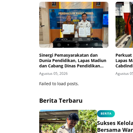
Sinergi Pemasyarakatan dan
Perkuat 
Dunia Pendidikan, Lapas Madiun
Lapas M
dan Cabang Dinas Pendidikan
Cabdind
Wilayah Madiun Jalin Kerja Sama
Hadirka
Agustus 05, 2026
Agustus 0
Pendidikan Vokasi Teknik
Instalasi Tenaga Listrik bagi
Failed to load posts.
Warga Binaan
Berita Terbaru
BERITA
Sukses Kelol
Bersama War