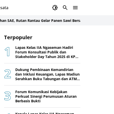
sata
, Rutan Rantau Gelar Panen Sawi Bersama Warga Binaan
Gandeng 
Terpopuler
Lapas Kelas IIA Ngaseman Hadiri
Forum Konsultasi Publik dan
Stakeholder Day Tahun 2025 di KPPN
Cilacap
Dukung Pembinaan Kemandirian
dan Inklusi Keuangan, Lapas Madiun
Serahkan Buku Tabungan dan ATM
BRI kepada Warga Binaan
Forum Komunikasi Kebijakan
Perkuat Sinergi Perumusan Aturan
Berbasis Bukti
Kepala Lapas Kelas IIA Ngaseman