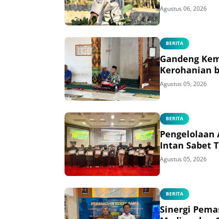
Agustus 06, 2026
BERITA
Gandeng Kem
Kerohanian b
Agustus 05, 2026
BERITA
Pengelolaan 
Intan Sabet 
Agustus 05, 2026
BERITA
Sinergi Pema