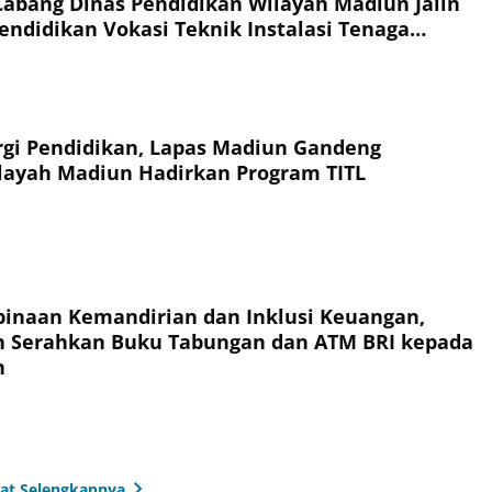
abang Dinas Pendidikan Wilayah Madiun Jalin
endidikan Vokasi Teknik Instalasi Tenaga
Warga Binaan
rgi Pendidikan, Lapas Madiun Gandeng
layah Madiun Hadirkan Program TITL
inaan Kemandirian dan Inklusi Keuangan,
n Serahkan Buku Tabungan dan ATM BRI kepada
n
hat Selengkapnya