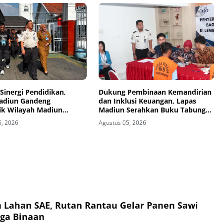
Sinergi Pendidikan,
Dukung Pembinaan Kemandirian
adiun Gandeng
dan Inklusi Keuangan, Lapas
ik Wilayah Madiun
Madiun Serahkan Buku Tabungan
n Program TITL
dan ATM BRI kepada Warga
5, 2026
Agustus 05, 2026
Binaan
a Lahan SAE, Rutan Rantau Gelar Panen Sawi
ga Binaan