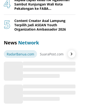
Sambut Kunjungan Wali Kota
Pekalongan ke FABA
Nusakambangan Berdaya
Content Creator Asal Lampung
Terpilih Jadi ASEAN Youth
Organization Ambassador 2026
News
Network
RadarBanua.com
SuaraPost.com
NarasiNews.com
Jej