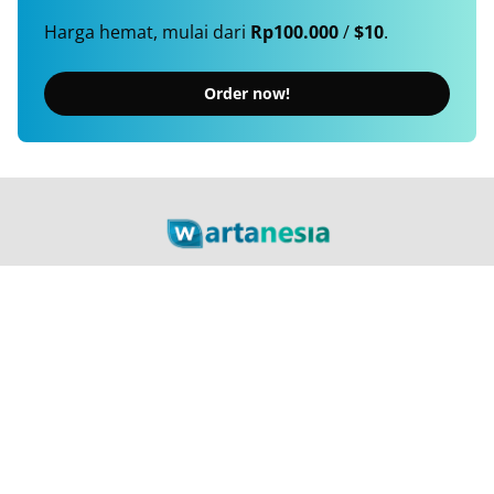
Harga hemat, mulai dari
Rp100.000
/
$10
.
Order now!
Berita Terkini, Cepat, Akurat, Terpercaya
Tentang Kami
Langganan
Kebijakan Privasi
Kode Etik
Info Kerjasama
Karir
© 2026
Wartanesia.com
. All rights reserved.