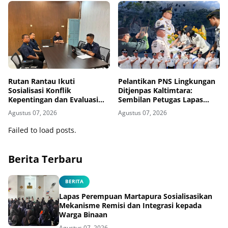
Ditjenpas Kalsel
Rutan Rantau Ikuti
Pelantikan PNS Lingkungan
Sosialisasi Konflik
Ditjenpas Kaltimtara:
Kepentingan dan Evaluasi
Sembilan Petugas Lapas
Caraka LHKAN Secara Virtual
Bontang Resmi Diangkat
Agustus 07, 2026
Agustus 07, 2026
Failed to load posts.
Berita Terbaru
BERITA
Lapas Perempuan Martapura Sosialisasikan
Mekanisme Remisi dan Integrasi kepada
Warga Binaan
Agustus 07, 2026