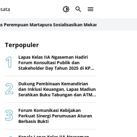
sata
an Martapura Sosialisasikan Mekanisme Remisi dan Integrasi k
Terpopuler
Lapas Kelas IIA Ngaseman Hadiri
Forum Konsultasi Publik dan
Stakeholder Day Tahun 2025 di KPPN
Cilacap
Dukung Pembinaan Kemandirian
dan Inklusi Keuangan, Lapas Madiun
Serahkan Buku Tabungan dan ATM
BRI kepada Warga Binaan
Forum Komunikasi Kebijakan
Perkuat Sinergi Perumusan Aturan
Berbasis Bukti
Kepala Lapas Kelas IIA Ngaseman