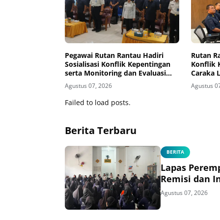
Pegawai Rutan Rantau Hadiri
Rutan Ra
Sosialisasi Konflik Kepentingan
Konflik 
serta Monitoring dan Evaluasi
Caraka 
Caraka LHKAN di Kanwil
Agustus 07, 2026
Agustus 0
Ditjenpas Kalsel
Failed to load posts.
Berita Terbaru
BERITA
Lapas Perem
Remisi dan I
Agustus 07, 2026