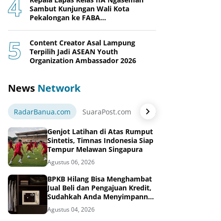
Sambut Kunjungan Wali Kota
Pekalongan ke FABA
Nusakambangan Berdaya
Content Creator Asal Lampung
Terpilih Jadi ASEAN Youth
Organization Ambassador 2026
News
Network
RadarBanua.com
SuaraPost.com
NarasiNews.com
Jej
Genjot Latihan di Atas Rumput
Sintetis, Timnas Indonesia Siap
Tempur Melawan Singapura
Agustus 06, 2026
BPKB Hilang Bisa Menghambat
Jual Beli dan Pengajuan Kredit,
Sudahkah Anda Menyimpannya
di Brankas BPKB?
Agustus 04, 2026