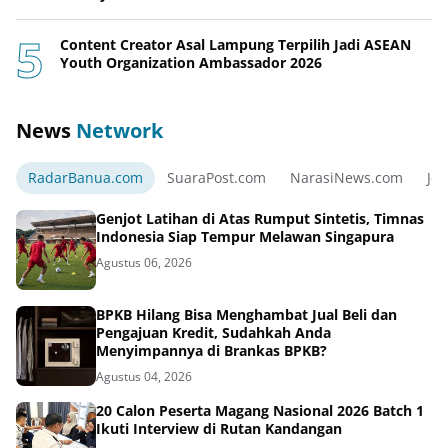
Content Creator Asal Lampung Terpilih Jadi ASEAN
Youth Organization Ambassador 2026
News
Network
RadarBanua.com
SuaraPost.com
NarasiNews.com
Jej
Genjot Latihan di Atas Rumput Sintetis, Timnas
Indonesia Siap Tempur Melawan Singapura
Agustus 06, 2026
BPKB Hilang Bisa Menghambat Jual Beli dan
Pengajuan Kredit, Sudahkah Anda
Menyimpannya di Brankas BPKB?
Agustus 04, 2026
20 Calon Peserta Magang Nasional 2026 Batch 1
Ikuti Interview di Rutan Kandangan