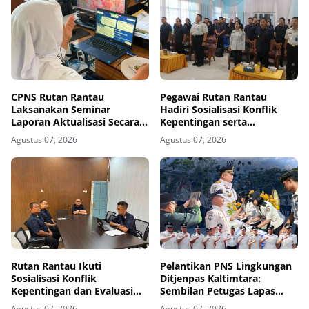
CPNS Rutan Rantau
Pegawai Rutan Rantau
Laksanakan Seminar
Hadiri Sosialisasi Konflik
Laporan Aktualisasi Secara
Kepentingan serta
Virtual
Monitoring dan Evaluasi
Agustus 07, 2026
Agustus 07, 2026
Caraka LHKAN di Kanwil
Ditjenpas Kalsel
Rutan Rantau Ikuti
Pelantikan PNS Lingkungan
Sosialisasi Konflik
Ditjenpas Kaltimtara:
Kepentingan dan Evaluasi
Sembilan Petugas Lapas
Caraka LHKAN Secara Virtual
Bontang Resmi Diangkat
Agustus 07, 2026
Agustus 07, 2026