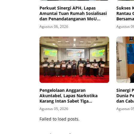
Perkuat Sinergi APH, Lapas
Sukses K
Amuntai Tuan Rumah Sosialisasi
Rantau 
dan Penandatanganan MoU
Bersama
Sidang Banding
Agustus 06, 2026
Agustus 0
Pengelolaan Anggaran
Sinergi
Akuntabel, Lapas Narkotika
Dunia P
Karang Intan Sabet Tiga
dan Cab
Penghargaan KPPN Banjarmasin
Wilayah 
Agustus 05, 2026
Agustus 0
Pendidi
Instalas
Failed to load posts.
Warga B