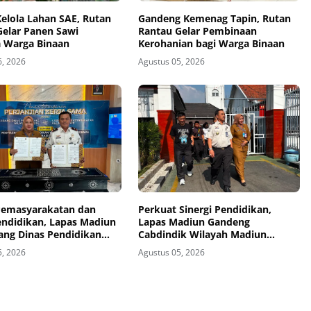
elola Lahan SAE, Rutan
Gandeng Kemenag Tapin, Rutan
Gelar Panen Sawi
Rantau Gelar Pembinaan
 Warga Binaan
Kerohanian bagi Warga Binaan
6, 2026
Agustus 05, 2026
 Pemasyarakatan dan
Perkuat Sinergi Pendidikan,
endidikan, Lapas Madiun
Lapas Madiun Gandeng
ang Dinas Pendidikan
Cabdindik Wilayah Madiun
Madiun Jalin Kerja Sama
Hadirkan Program TITL
5, 2026
Agustus 05, 2026
kan Vokasi Teknik
i Tenaga Listrik bagi
inaan