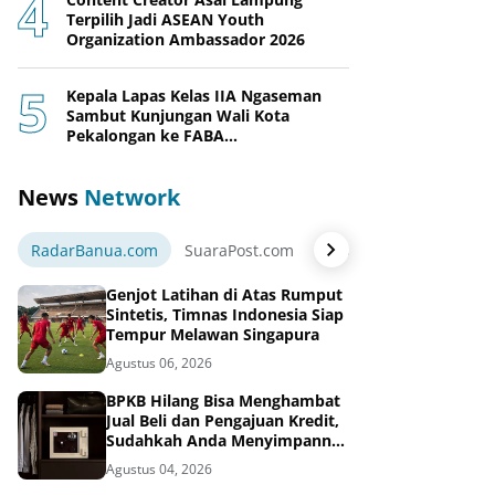
Terpilih Jadi ASEAN Youth
Organization Ambassador 2026
Kepala Lapas Kelas IIA Ngaseman
Sambut Kunjungan Wali Kota
Pekalongan ke FABA
Nusakambangan Berdaya
News
Network
RadarBanua.com
SuaraPost.com
NarasiNews.com
Jej
Genjot Latihan di Atas Rumput
Sintetis, Timnas Indonesia Siap
Tempur Melawan Singapura
Agustus 06, 2026
BPKB Hilang Bisa Menghambat
Jual Beli dan Pengajuan Kredit,
Sudahkah Anda Menyimpannya
di Brankas BPKB?
Agustus 04, 2026