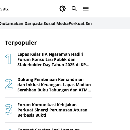
sata
n Daripada Sosial Media
Perkuat Sinergi APH, Lapas Amuntai Tu
Terpopuler
Lapas Kelas IIA Ngaseman Hadiri
Forum Konsultasi Publik dan
Stakeholder Day Tahun 2025 di KPPN
Cilacap
Dukung Pembinaan Kemandirian
dan Inklusi Keuangan, Lapas Madiun
Serahkan Buku Tabungan dan ATM
BRI kepada Warga Binaan
Forum Komunikasi Kebijakan
Perkuat Sinergi Perumusan Aturan
Berbasis Bukti
Content Creator Asal Lampung