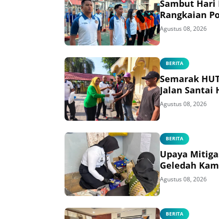
Sambut Hari
Rangkaian Po
Agustus 08, 2026
BERITA
Semarak HUT 
Jalan Santai
Agustus 08, 2026
BERITA
Upaya Mitiga
Geledah Kam
Agustus 08, 2026
BERITA