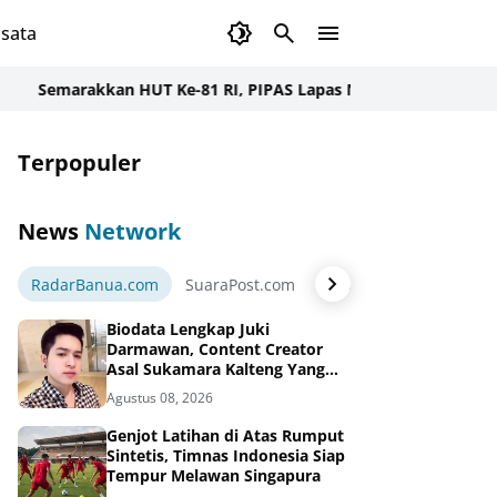
sata
marakkan HUT Ke-81 RI, PIPAS Lapas Narkotika Karang Intan Iku
Terpopuler
News
Network
RadarBanua.com
SuaraPost.com
NarasiNews.com
Jej
Biodata Lengkap Juki
Darmawan, Content Creator
Asal Sukamara Kalteng Yang
Sukses Dari Konten Tiktok,
Agustus 08, 2026
Instagram dan Facebook
Genjot Latihan di Atas Rumput
Sintetis, Timnas Indonesia Siap
Tempur Melawan Singapura