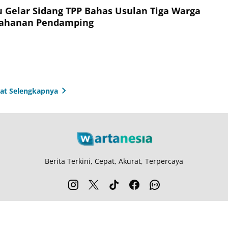
 Gelar Sidang TPP Bahas Usulan Tiga Warga
 Tahanan Pendamping
hat Selengkapnya
Berita Terkini, Cepat, Akurat, Terpercaya
entang Kami
Langganan
Kebijakan Privasi
Kode Etik
Info Kerjasama
Ka
© 2026
Wartanesia.com
. All rights reserved.