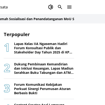
sata
ialisasi dan Penandatanganan MoU Sidang Banding
Sukses Kelola
Terpopuler
Lapas Kelas IIA Ngaseman Hadiri
Forum Konsultasi Publik dan
Stakeholder Day Tahun 2025 di KPPN
Cilacap
Dukung Pembinaan Kemandirian
dan Inklusi Keuangan, Lapas Madiun
Serahkan Buku Tabungan dan ATM
BRI kepada Warga Binaan
Forum Komunikasi Kebijakan
Perkuat Sinergi Perumusan Aturan
Berbasis Bukti
Content Creator Asal Lampung