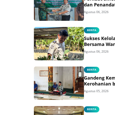
dan Penanda
Agustus 06, 2026
BERITA
Sukses Kelol
Bersama War
Agustus 06, 2026
BERITA
Gandeng Kem
Kerohanian b
Agustus 05, 2026
BERITA