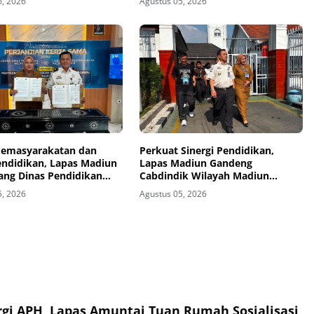
6, 2026
Agustus 05, 2026
 Pemasyarakatan dan
Perkuat Sinergi Pendidikan,
endidikan, Lapas Madiun
Lapas Madiun Gandeng
ang Dinas Pendidikan
Cabdindik Wilayah Madiun
Madiun Jalin Kerja Sama
Hadirkan Program TITL
5, 2026
Agustus 05, 2026
kan Vokasi Teknik
i Tenaga Listrik bagi
inaan
rgi APH, Lapas Amuntai Tuan Rumah Sosialisasi