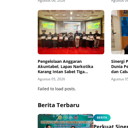
Agustus 06, 2026
Agustus 0
Pengelolaan Anggaran
Sinergi
Akuntabel, Lapas Narkotika
Dunia P
Karang Intan Sabet Tiga
dan Cab
Penghargaan KPPN Banjarmasin
Wilayah 
Agustus 05, 2026
Agustus 0
Pendidi
Instalas
Failed to load posts.
Warga B
Berita Terbaru
BERITA
Perkuat Sine