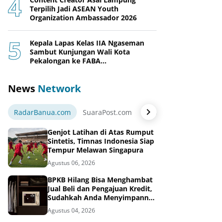
Terpilih Jadi ASEAN Youth
Organization Ambassador 2026
Kepala Lapas Kelas IIA Ngaseman
Sambut Kunjungan Wali Kota
Pekalongan ke FABA
Nusakambangan Berdaya
News
Network
RadarBanua.com
SuaraPost.com
NarasiNews.com
Jej
Genjot Latihan di Atas Rumput
Sintetis, Timnas Indonesia Siap
Tempur Melawan Singapura
Agustus 06, 2026
BPKB Hilang Bisa Menghambat
Jual Beli dan Pengajuan Kredit,
Sudahkah Anda Menyimpannya
di Brankas BPKB?
Agustus 04, 2026