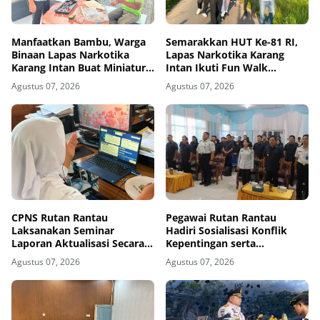
Manfaatkan Bambu, Warga
Semarakkan HUT Ke-81 RI,
Binaan Lapas Narkotika
Lapas Narkotika Karang
Karang Intan Buat Miniatur
Intan Ikuti Fun Walk
Gantungan Kunci Abjad
Kemenimipas Kalsel
Agustus 07, 2026
Agustus 07, 2026
CPNS Rutan Rantau
Pegawai Rutan Rantau
Laksanakan Seminar
Hadiri Sosialisasi Konflik
Laporan Aktualisasi Secara
Kepentingan serta
Virtual
Monitoring dan Evaluasi
Agustus 07, 2026
Agustus 07, 2026
Caraka LHKAN di Kanwil
Ditjenpas Kalsel