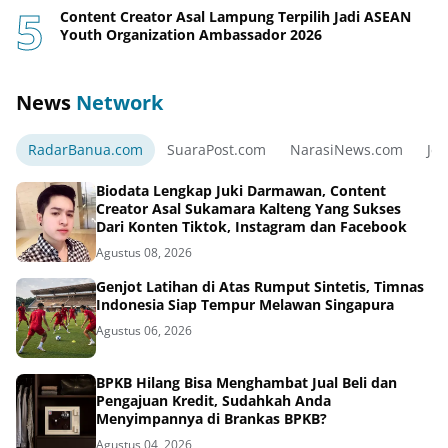
Content Creator Asal Lampung Terpilih Jadi ASEAN
Youth Organization Ambassador 2026
News
Network
RadarBanua.com
SuaraPost.com
NarasiNews.com
Jej
Biodata Lengkap Juki Darmawan, Content
Creator Asal Sukamara Kalteng Yang Sukses
Dari Konten Tiktok, Instagram dan Facebook
Agustus 08, 2026
Genjot Latihan di Atas Rumput Sintetis, Timnas
Indonesia Siap Tempur Melawan Singapura
Agustus 06, 2026
BPKB Hilang Bisa Menghambat Jual Beli dan
Pengajuan Kredit, Sudahkah Anda
Menyimpannya di Brankas BPKB?
Agustus 04, 2026