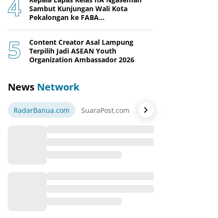
Sambut Kunjungan Wali Kota
Pekalongan ke FABA
Nusakambangan Berdaya
Content Creator Asal Lampung
Terpilih Jadi ASEAN Youth
Organization Ambassador 2026
News
Network
RadarBanua.com
SuaraPost.com
NarasiNews.com
Jej