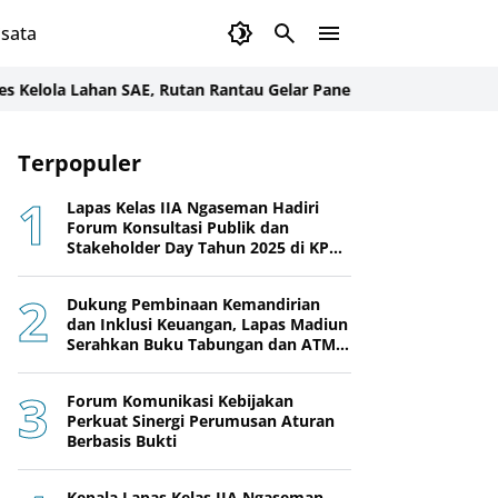
sata
a Lahan SAE, Rutan Rantau Gelar Panen Sawi Bersama Warga Bina
Terpopuler
Lapas Kelas IIA Ngaseman Hadiri
Forum Konsultasi Publik dan
Stakeholder Day Tahun 2025 di KPPN
Cilacap
Dukung Pembinaan Kemandirian
dan Inklusi Keuangan, Lapas Madiun
Serahkan Buku Tabungan dan ATM
BRI kepada Warga Binaan
Forum Komunikasi Kebijakan
Perkuat Sinergi Perumusan Aturan
Berbasis Bukti
Kepala Lapas Kelas IIA Ngaseman