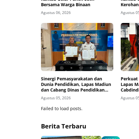
Bersama Warga Binaan
Kerohan
Agustus 06, 2026
Agustus 0
Sinergi Pemasyarakatan dan
Perkuat 
Dunia Pendidikan, Lapas Madiun
Lapas M
dan Cabang Dinas Pendidikan
Cabdind
Wilayah Madiun Jalin Kerja Sama
Hadirka
Agustus 05, 2026
Agustus 0
Pendidikan Vokasi Teknik
Instalasi Tenaga Listrik bagi
Failed to load posts.
Warga Binaan
Berita Terbaru