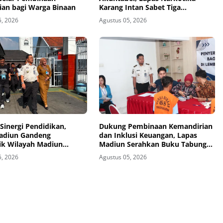
ian bagi Warga Binaan
Karang Intan Sabet Tiga
Penghargaan KPPN Banjarmasin
5, 2026
Agustus 05, 2026
Sinergi Pendidikan,
Dukung Pembinaan Kemandirian
adiun Gandeng
dan Inklusi Keuangan, Lapas
ik Wilayah Madiun
Madiun Serahkan Buku Tabungan
n Program TITL
dan ATM BRI kepada Warga
5, 2026
Agustus 05, 2026
Binaan