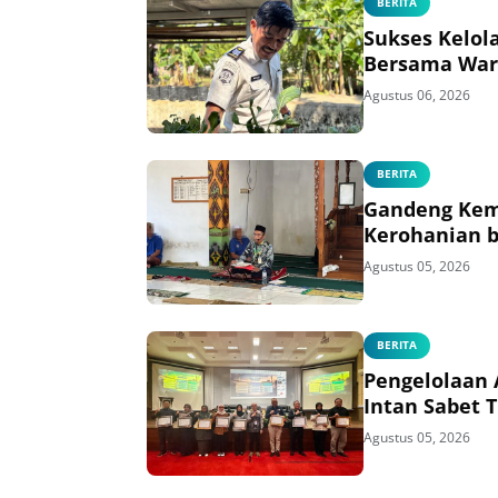
BERITA
Sukses Kelol
Bersama War
Agustus 06, 2026
BERITA
Gandeng Kem
Kerohanian b
Agustus 05, 2026
BERITA
Pengelolaan 
Intan Sabet 
Agustus 05, 2026