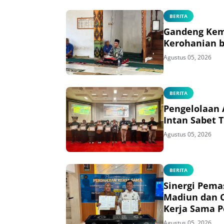
BERITA
Gandeng Kem
Kerohanian b
Agustus 05, 2026
BERITA
Pengelolaan 
Intan Sabet 
Agustus 05, 2026
BERITA
Sinergi Pema
Madiun dan C
Kerja Sama P
Listrik bagi 
Agustus 05, 2026