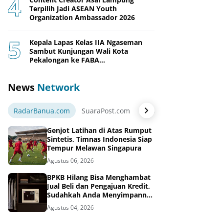
Terpilih Jadi ASEAN Youth
Organization Ambassador 2026
Kepala Lapas Kelas IIA Ngaseman
Sambut Kunjungan Wali Kota
Pekalongan ke FABA
Nusakambangan Berdaya
News
Network
RadarBanua.com
SuaraPost.com
NarasiNews.com
Jej
Genjot Latihan di Atas Rumput
Sintetis, Timnas Indonesia Siap
Tempur Melawan Singapura
Agustus 06, 2026
BPKB Hilang Bisa Menghambat
Jual Beli dan Pengajuan Kredit,
Sudahkah Anda Menyimpannya
di Brankas BPKB?
Agustus 04, 2026