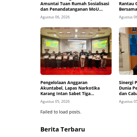
Amuntai Tuan Rumah Sosialisasi
Rantau 
dan Penandatanganan MoU
Bersama
Sidang Banding
Agustus 06, 2026
Agustus 0
Pengelolaan Anggaran
Sinergi
Akuntabel, Lapas Narkotika
Dunia P
Karang Intan Sabet Tiga
dan Cab
Penghargaan KPPN Banjarmasin
Wilayah 
Agustus 05, 2026
Agustus 0
Pendidi
Instalas
Failed to load posts.
Warga B
Berita Terbaru