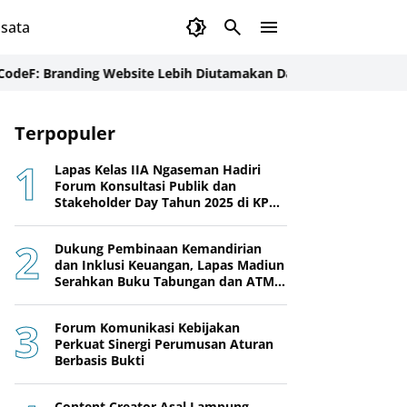
sata
anding Website Lebih Diutamakan Daripada Sosial Media
Perkuat
Terpopuler
Lapas Kelas IIA Ngaseman Hadiri
Forum Konsultasi Publik dan
Stakeholder Day Tahun 2025 di KPPN
Cilacap
Dukung Pembinaan Kemandirian
dan Inklusi Keuangan, Lapas Madiun
Serahkan Buku Tabungan dan ATM
BRI kepada Warga Binaan
Forum Komunikasi Kebijakan
Perkuat Sinergi Perumusan Aturan
Berbasis Bukti
Content Creator Asal Lampung