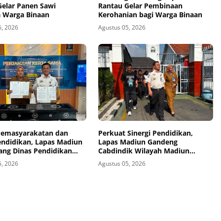
Gelar Panen Sawi
Rantau Gelar Pembinaan
 Warga Binaan
Kerohanian bagi Warga Binaan
6, 2026
Agustus 05, 2026
 Pemasyarakatan dan
Perkuat Sinergi Pendidikan,
endidikan, Lapas Madiun
Lapas Madiun Gandeng
ang Dinas Pendidikan
Cabdindik Wilayah Madiun
Madiun Jalin Kerja Sama
Hadirkan Program TITL
5, 2026
Agustus 05, 2026
kan Vokasi Teknik
i Tenaga Listrik bagi
inaan