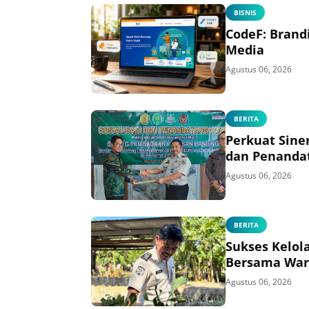
BISNIS
CodeF: Brand
Media
Agustus 06, 2026
BERITA
Perkuat Sine
dan Penanda
Agustus 06, 2026
BERITA
Sukses Kelol
Bersama War
Agustus 06, 2026