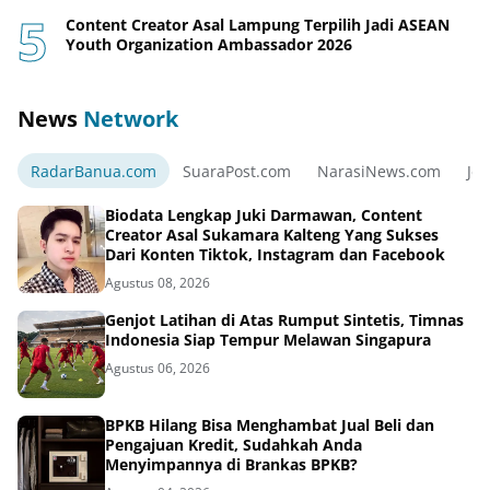
Content Creator Asal Lampung Terpilih Jadi ASEAN
Youth Organization Ambassador 2026
News
Network
RadarBanua.com
SuaraPost.com
NarasiNews.com
Jej
Biodata Lengkap Juki Darmawan, Content
Creator Asal Sukamara Kalteng Yang Sukses
Dari Konten Tiktok, Instagram dan Facebook
Agustus 08, 2026
Genjot Latihan di Atas Rumput Sintetis, Timnas
Indonesia Siap Tempur Melawan Singapura
Agustus 06, 2026
BPKB Hilang Bisa Menghambat Jual Beli dan
Pengajuan Kredit, Sudahkah Anda
Menyimpannya di Brankas BPKB?