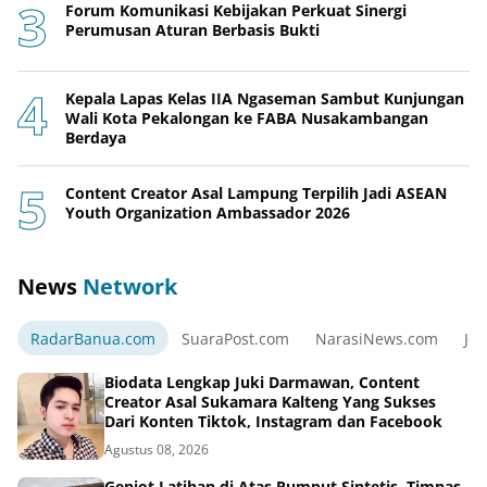
Forum Komunikasi Kebijakan Perkuat Sinergi
Perumusan Aturan Berbasis Bukti
Kepala Lapas Kelas IIA Ngaseman Sambut Kunjungan
Wali Kota Pekalongan ke FABA Nusakambangan
Berdaya
Content Creator Asal Lampung Terpilih Jadi ASEAN
Youth Organization Ambassador 2026
News
Network
RadarBanua.com
SuaraPost.com
NarasiNews.com
Jej
Biodata Lengkap Juki Darmawan, Content
Creator Asal Sukamara Kalteng Yang Sukses
Dari Konten Tiktok, Instagram dan Facebook
Agustus 08, 2026
Genjot Latihan di Atas Rumput Sintetis, Timnas