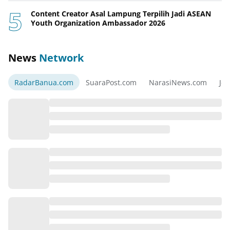
Content Creator Asal Lampung Terpilih Jadi ASEAN
Youth Organization Ambassador 2026
News
Network
RadarBanua.com
SuaraPost.com
NarasiNews.com
Jej