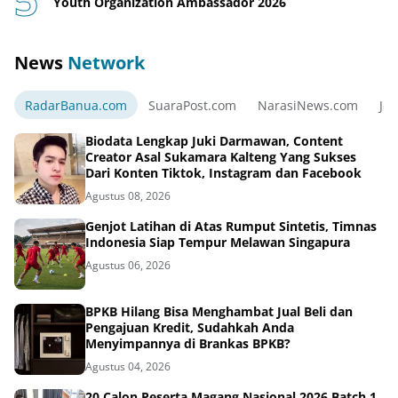
Youth Organization Ambassador 2026
News
Network
RadarBanua.com
SuaraPost.com
NarasiNews.com
Jej
Biodata Lengkap Juki Darmawan, Content
Creator Asal Sukamara Kalteng Yang Sukses
Dari Konten Tiktok, Instagram dan Facebook
Agustus 08, 2026
Genjot Latihan di Atas Rumput Sintetis, Timnas
Indonesia Siap Tempur Melawan Singapura
Agustus 06, 2026
BPKB Hilang Bisa Menghambat Jual Beli dan
Pengajuan Kredit, Sudahkah Anda
Menyimpannya di Brankas BPKB?
Agustus 04, 2026
20 Calon Peserta Magang Nasional 2026 Batch 1