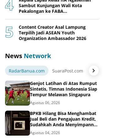
Sambut Kunjungan Wali Kota
Pekalongan ke FABA
Nusakambangan Berdaya
Content Creator Asal Lampung
Terpilih Jadi ASEAN Youth
Organization Ambassador 2026
News
Network
RadarBanua.com
SuaraPost.com
NarasiNews.com
Jej
Genjot Latihan di Atas Rumput
Sintetis, Timnas Indonesia Siap
Tempur Melawan Singapura
Agustus 06, 2026
BPKB Hilang Bisa Menghambat
Jual Beli dan Pengajuan Kredit,
Sudahkah Anda Menyimpannya
di Brankas BPKB?
Agustus 04, 2026