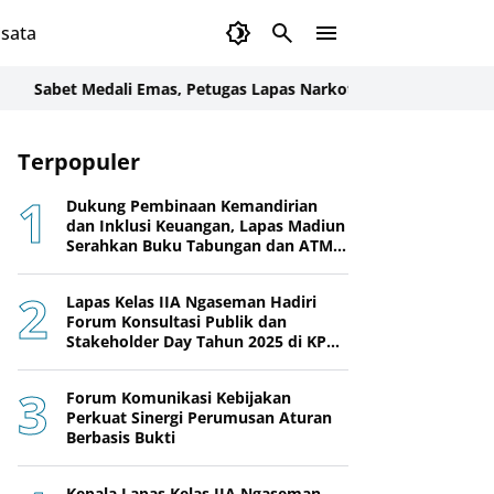
sata
bet Medali Emas, Petugas Lapas Narkotika Karang Intan Juara K
Terpopuler
Dukung Pembinaan Kemandirian
dan Inklusi Keuangan, Lapas Madiun
Serahkan Buku Tabungan dan ATM
BRI kepada Warga Binaan
Lapas Kelas IIA Ngaseman Hadiri
Forum Konsultasi Publik dan
Stakeholder Day Tahun 2025 di KPPN
Cilacap
Forum Komunikasi Kebijakan
Perkuat Sinergi Perumusan Aturan
Berbasis Bukti
Kepala Lapas Kelas IIA Ngaseman