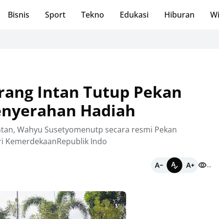
Bisnis
Sport
Tekno
Edukasi
Hiburan
Wi
Sa
rang Intan Tutup Pekan
enyerahan Hadiah
 Intan, Wahyu Susetyomenutp secara resmi Pekan
ri KemerdekaanRepublik Indo
...