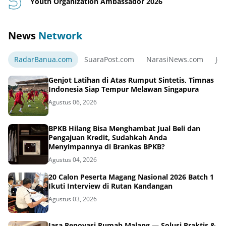
Youth Organization Ambassador 2026
News
Network
RadarBanua.com
SuaraPost.com
NarasiNews.com
Jej
Genjot Latihan di Atas Rumput Sintetis, Timnas
Indonesia Siap Tempur Melawan Singapura
Agustus 06, 2026
BPKB Hilang Bisa Menghambat Jual Beli dan
Pengajuan Kredit, Sudahkah Anda
Menyimpannya di Brankas BPKB?
Agustus 04, 2026
20 Calon Peserta Magang Nasional 2026 Batch 1
Ikuti Interview di Rutan Kandangan
Agustus 03, 2026
Jasa Renovasi Rumah Malang — Solusi Praktis &