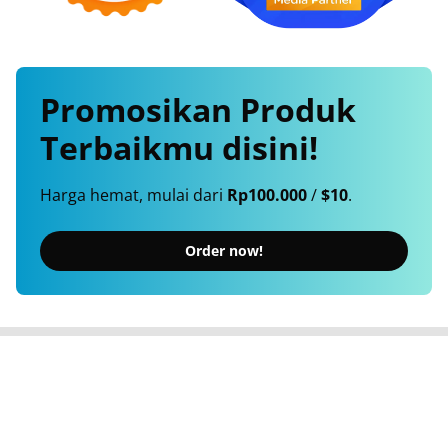
Promosikan
Produk
Terbaikmu
disini!
Harga hemat, mulai dari
Rp100.000
/
$10
.
Order now!
Berita Terkini, Cepat, Akurat, Terpercaya