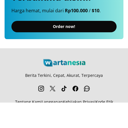
Harga hemat, mulai dari
Rp100.000
/
$10
.
Order now!
Berita Terkini, Cepat, Akurat, Terpercaya
Tentang Kami
Langganan
Kebijakan Privasi
Kode Etik
Info Kerjasama
Karir
© 2026
Wartanesia.com
. All rights reserved.