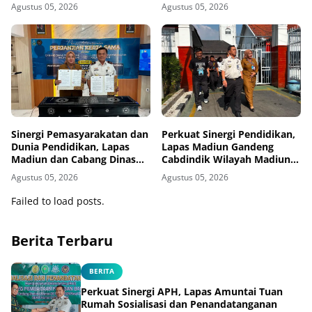
Warga Binaan
Penghargaan KPPN
Agustus 05, 2026
Agustus 05, 2026
Banjarmasin
Sinergi Pemasyarakatan dan
Perkuat Sinergi Pendidikan,
Dunia Pendidikan, Lapas
Lapas Madiun Gandeng
Madiun dan Cabang Dinas
Cabdindik Wilayah Madiun
Pendidikan Wilayah Madiun
Hadirkan Program TITL
Agustus 05, 2026
Agustus 05, 2026
Jalin Kerja Sama Pendidikan
Vokasi Teknik Instalasi
Failed to load posts.
Tenaga Listrik bagi Warga
Binaan
Berita Terbaru
BERITA
Perkuat Sinergi APH, Lapas Amuntai Tuan
Rumah Sosialisasi dan Penandatanganan