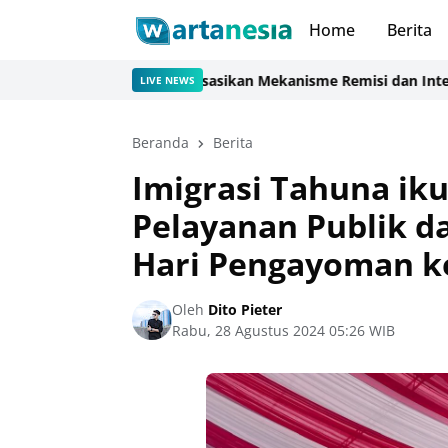
Home
Berita
 Martapura Sosialisasikan Mekanisme Remisi dan Integrasi kep
LIVE NEWS
Beranda
Berita
Imigrasi Tahuna i
Pelayanan Publik d
Hari Pengayoman k
Oleh
Dito Pieter
Rabu, 28 Agustus 2024 05:26 WIB