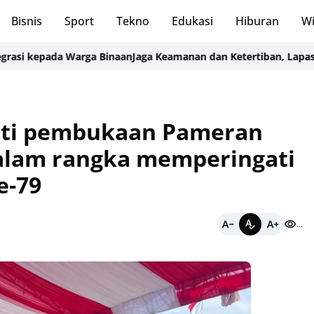
Bisnis
Sport
Tekno
Edukasi
Hiburan
Wi
ada Warga Binaan
Jaga Keamanan dan Ketertiban, Lapas Perempua
kuti pembukaan Pameran
alam rangka memperingati
e-79
...