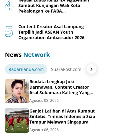
Sambut Kunjungan Wali Kota
Pekalongan ke FABA
Nusakambangan Berdaya
Content Creator Asal Lampung
Terpilih Jadi ASEAN Youth
Organization Ambassador 2026
News
Network
RadarBanua.com
SuaraPost.com
NarasiNews.com
Jej
Biodata Lengkap Juki
Darmawan, Content Creator
Asal Sukamara Kalteng Yang
Sukses Dari Konten Tiktok,
Agustus 08, 2026
Instagram dan Facebook
Genjot Latihan di Atas Rumput
Sintetis, Timnas Indonesia Siap
Tempur Melawan Singapura
Agustus 06, 2026