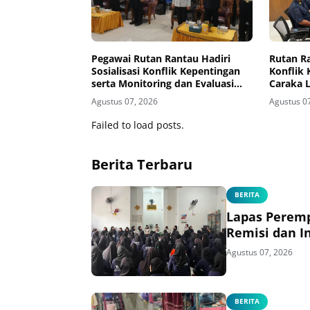
Pegawai Rutan Rantau Hadiri
Rutan Ra
Sosialisasi Konflik Kepentingan
Konflik 
serta Monitoring dan Evaluasi
Caraka 
Caraka LHKAN di Kanwil
Agustus 07, 2026
Agustus 0
Ditjenpas Kalsel
Failed to load posts.
Berita Terbaru
BERITA
Lapas Perem
Remisi dan I
Agustus 07, 2026
BERITA