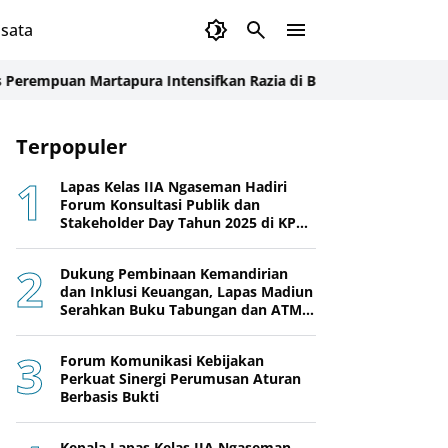
sata
n Martapura Intensifkan Razia di Blok Maximum Security
Perera
Terpopuler
Lapas Kelas IIA Ngaseman Hadiri
Forum Konsultasi Publik dan
Stakeholder Day Tahun 2025 di KPPN
Cilacap
Dukung Pembinaan Kemandirian
dan Inklusi Keuangan, Lapas Madiun
Serahkan Buku Tabungan dan ATM
BRI kepada Warga Binaan
Forum Komunikasi Kebijakan
Perkuat Sinergi Perumusan Aturan
Berbasis Bukti
Kepala Lapas Kelas IIA Ngaseman