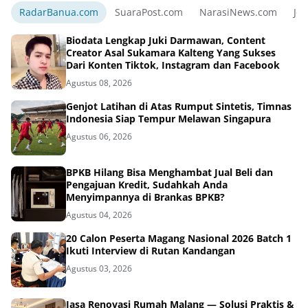
RadarBanua.com
SuaraPost.com
NarasiNews.com
Jej
Biodata Lengkap Juki Darmawan, Content
Creator Asal Sukamara Kalteng Yang Sukses
Dari Konten Tiktok, Instagram dan Facebook
Agustus 08, 2026
Genjot Latihan di Atas Rumput Sintetis, Timnas
Indonesia Siap Tempur Melawan Singapura
Agustus 06, 2026
BPKB Hilang Bisa Menghambat Jual Beli dan
Pengajuan Kredit, Sudahkah Anda
Menyimpannya di Brankas BPKB?
Agustus 04, 2026
20 Calon Peserta Magang Nasional 2026 Batch 1
Ikuti Interview di Rutan Kandangan
Agustus 03, 2026
Jasa Renovasi Rumah Malang — Solusi Praktis &