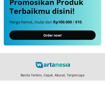
Promosikan
Produk
Terbaikmu
disini!
Harga hemat, mulai dari
Rp100.000
/
$10
.
Order now!
Berita Terkini, Cepat, Akurat, Terpercaya
Tentang Kami
Langganan
Kebijakan Privasi
Kode Etik
Info Kerjasama
Karir