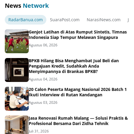
News
Network
RadarBanua.com
SuaraPost.com
NarasiNews.com
Jej
Genjot Latihan di Atas Rumput Sintetis, Timnas
Indonesia Siap Tempur Melawan Singapura
Agustus 06, 2026
BPKB Hilang Bisa Menghambat Jual Beli dan
Pengajuan Kredit, Sudahkah Anda
Menyimpannya di Brankas BPKB?
Agustus 04, 2026
20 Calon Peserta Magang Nasional 2026 Batch 1
Ikuti Interview di Rutan Kandangan
Agustus 03, 2026
Jasa Renovasi Rumah Malang — Solusi Praktis &
Profesional Bersama Dari Zidha Tehnik
Juli 31, 2026