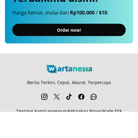
Harga hemat, mulai dari
Rp100.000
/
$10
.
Order now!
Berita Terkini, Cepat, Akurat, Terpercaya
Tentang Kami
Langganan
Kebijakan Privasi
Kode Etik
Info Kerjasama
Karir
© 2026
Wartanesia.com
. All rights reserved.