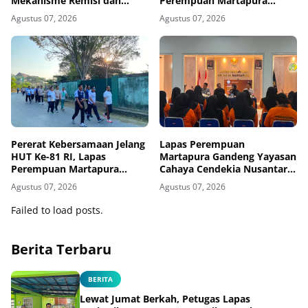
Mekanisme Remisi dan
Perempuan Martapura
Integrasi kepada Warga
Intensifkan Razia di Blok
Agustus 07, 2026
Agustus 07, 2026
Binaan
Maximum Security
Pererat Kebersamaan Jelang
Lapas Perempuan
HUT Ke-81 RI, Lapas
Martapura Gandeng Yayasan
Perempuan Martapura
Cahaya Cendekia Nusantara
Meriahkan Fun Walk
Tingkatkan Literasi Hukum
Agustus 07, 2026
Agustus 07, 2026
Bersama Kakanwil
Warga Binaan
Failed to load posts.
Berita Terbaru
BERITA
Lewat Jumat Berkah, Petugas Lapas