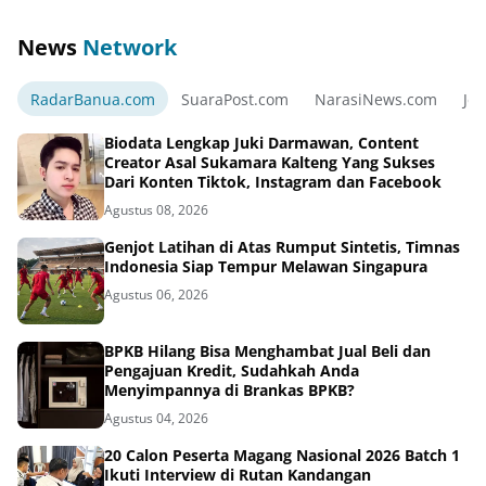
News
Network
RadarBanua.com
SuaraPost.com
NarasiNews.com
Jej
Biodata Lengkap Juki Darmawan, Content
Creator Asal Sukamara Kalteng Yang Sukses
Dari Konten Tiktok, Instagram dan Facebook
Agustus 08, 2026
Genjot Latihan di Atas Rumput Sintetis, Timnas
Indonesia Siap Tempur Melawan Singapura
Agustus 06, 2026
BPKB Hilang Bisa Menghambat Jual Beli dan
Pengajuan Kredit, Sudahkah Anda
Menyimpannya di Brankas BPKB?
Agustus 04, 2026
20 Calon Peserta Magang Nasional 2026 Batch 1
Ikuti Interview di Rutan Kandangan