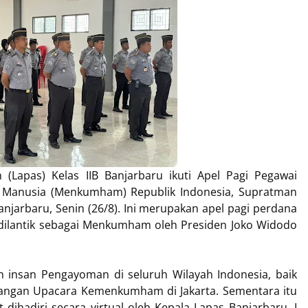
Lapas) Kelas IIB Banjarbaru ikuti Apel Pagi Pegawai
 Manusia (Menkumham) Republik Indonesia, Supratman
Banjarbaru, Senin (26/8). Ini merupakan apel pagi perdana
lantik sebagai Menkumham oleh Presiden Joko Widodo
ruh insan Pengayoman di seluruh Wilayah Indonesia, baik
pangan Upacara Kemenkumham di Jakarta. Sementara itu
t dihadiri secara virtual oleh Kepala Lapas Banjarbaru, I