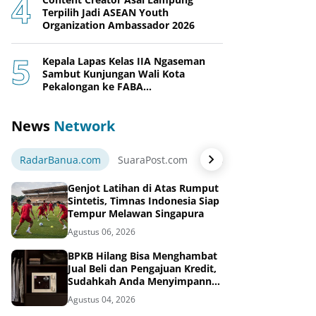
Terpilih Jadi ASEAN Youth
Organization Ambassador 2026
Kepala Lapas Kelas IIA Ngaseman
Sambut Kunjungan Wali Kota
Pekalongan ke FABA
Nusakambangan Berdaya
News
Network
RadarBanua.com
SuaraPost.com
NarasiNews.com
Jej
Genjot Latihan di Atas Rumput
Sintetis, Timnas Indonesia Siap
Tempur Melawan Singapura
Agustus 06, 2026
BPKB Hilang Bisa Menghambat
Jual Beli dan Pengajuan Kredit,
Sudahkah Anda Menyimpannya
di Brankas BPKB?
Agustus 04, 2026