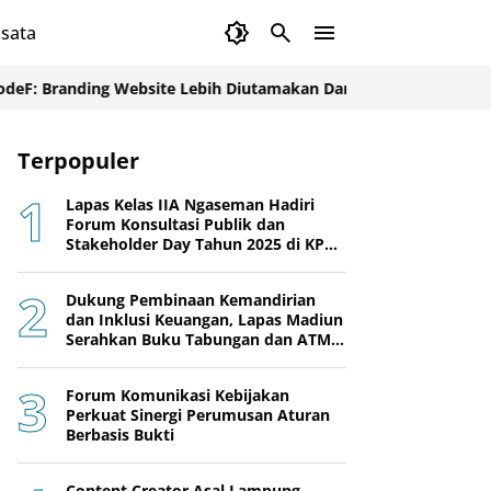
sata
nding Website Lebih Diutamakan Daripada Sosial Media
Perkuat 
Terpopuler
Lapas Kelas IIA Ngaseman Hadiri
Forum Konsultasi Publik dan
Stakeholder Day Tahun 2025 di KPPN
Cilacap
Dukung Pembinaan Kemandirian
dan Inklusi Keuangan, Lapas Madiun
Serahkan Buku Tabungan dan ATM
BRI kepada Warga Binaan
Forum Komunikasi Kebijakan
Perkuat Sinergi Perumusan Aturan
Berbasis Bukti
Content Creator Asal Lampung