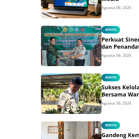
Agustus 06, 2026
BERITA
Perkuat Sine
dan Penanda
Agustus 06, 2026
BERITA
Sukses Kelol
Bersama War
Agustus 06, 2026
BERITA
Gandeng Kem