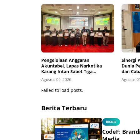
Pengelolaan Anggaran
Sinergi
Akuntabel, Lapas Narkotika
Dunia P
Karang Intan Sabet Tiga
dan Cab
Penghargaan KPPN Banjarmasin
Wilayah 
Agustus 05, 2026
Agustus 0
Pendidi
Instalas
Failed to load posts.
Warga B
Berita Terbaru
BISNIS
CodeF: Brand
Media