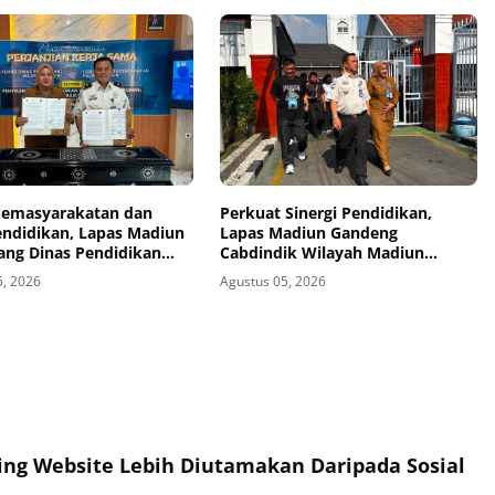
 Pemasyarakatan dan
Perkuat Sinergi Pendidikan,
endidikan, Lapas Madiun
Lapas Madiun Gandeng
ang Dinas Pendidikan
Cabdindik Wilayah Madiun
Madiun Jalin Kerja Sama
Hadirkan Program TITL
5, 2026
Agustus 05, 2026
kan Vokasi Teknik
i Tenaga Listrik bagi
inaan
ing Website Lebih Diutamakan Daripada Sosial